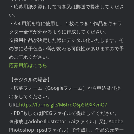
・応募用紙を添付して持参又は郵送で提出してくださ
い。
・A４用紙を縦に使用し、１枚につき１作品をキャラ
クター全体が分かるように作成してください。
※採用作品が決定した際にデジタル化いたします。そ
の際に若干色合い等が変わる可能性がありますので予
めご了承ください。
応募用紙はこちら
【デジタルの場合】
・応募フォーム（Googleフォーム）から申込及び提
出をしてください。
URL:
https://forms.gle/M6trqQ6pSk9XKvnQ7
・PDFもしくはJPEGファイルで提出してください。
※作成はAdobe Illustrator（aiファイル）又はAdobe
Photoshop（psdファイル）で作成し、作品の元デー