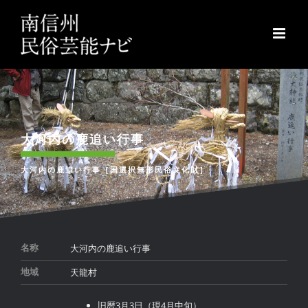
Skip
to
content
大河内の鹿追い行事
大河内の鹿追い行事［国選択無形民俗文化財］
大河内の鹿追い行事
名称
天龍村
地域
旧暦3月3日（現4月中旬）