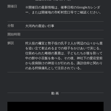
開催日
※開催日の最新情報は、催事日程のGoogleカレンダ
ー、または開催地の市町村窓口等でご確認ください。
大河内の鹿追い行事
分類
開始時期
狩人役の禰宜と勢子役の氏子２人が周辺の山々から鹿
解説
を追い立て射止めるまでの様子をかけあいで演じる。
仕留められた雌雄の藁鹿は、子どもたちが腹を割って
中の餅や小豆飯を食べる。その後、神社下の愛宕堂前
から疫病除けの神送りが行われる。諏訪信仰と関わり
のある狩猟儀礼として注目されている。
動画