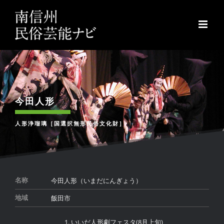
Skip
to
content
今田人形
人形浄瑠璃［国選択無形民俗文化財］
今田人形（いまだにんぎょう）
名称
飯田市
地域
いいだ人形劇フェスタ(8月上旬)