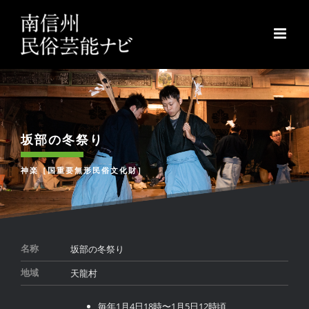
Skip
to
content
坂部の冬祭り
神楽［国重要無形民俗文化財］
坂部の冬祭り
名称
天龍村
地域
毎年1月4日18時〜1月5日12時頃