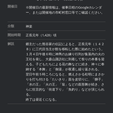
開催日
※開催日の最新情報は、催事日程のGoogleカレンダ
ー、または開催地の市町村窓口等でご確認ください。
神楽
分類
正長元年（1,428）頃
開始時期
郷主だった熊谷家の伝記によると、正長元年（１４２
解説
８）に三代目当主が館を移転した際に始めたという。
１月４日午後６時に神輿のお練り行列が集落内の火の
王社を発し、大森山諏訪社に到着して祭りの本番を迎
える。子どもたちによる花の舞などに続き、神々に奉
納する「本舞」と「御湯」が夜通し繰り返される。
翌日午前５時ころになると、燃えさかる松明にまさか
りを打ち付ける「たいきり」面を皮切りに、「獅子」
「水の王」「火の王」「翁」などの面形舞が続き、さ
らに狂言的な「街道下り」「魚釣り」などが演じられ
る。
終了は昼近くになる。