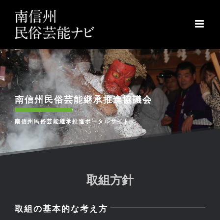
Skip
to
content
南信州民俗芸能継承推進協議会
南信州民俗芸能継承推進ポータルサイト
取組方針
取組の基本的な考え方