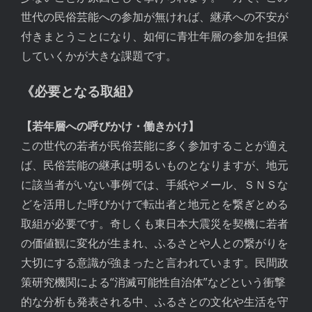
世代の民俗芸能への参加が無ければ、継承への不安が
付きまとうことになり、如何に青壮年層の参加を担保
していくかが大きな課題です。
《必要となる取組》
【若年層への呼びかけ・働きかけ】
この世代の若者が民俗芸能に多く参加することが適え
ば、民俗芸能の継承は明るいものとなりますが、地元
に該当者がいない事例では、手紙やメール、ＳＮＳな
どを活用した呼びかけで転出者と地元とを繋ぎとめる
取組が必要です。奇しくも東日本大震災を契機に若者
の価値観に変化が生まれ、ふるさとや人との繋がりを
大切にする意識が強まったと言われています。民間政
策研究機関による“消滅可能性自治体”などという衝撃
的な分析も発表される中、ふるさとの文化や生活を守