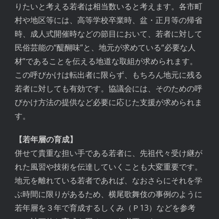
りたいと考える若者は相当数いると考えます。各市町
村や地区等には、高等学校卒業時、盆・正月等の帰省
時、成人式開催時などの節目において、若者に対して
民俗芸能の“醍醐味”と、地元が求めている“必要な人
材”であることを伝える地道な取組が求められます。
この呼びかけは転出者に限らず、もちろん地元に残る
若者に対しても有効です。協議会には、そのための呼
びかけ方法の提供など必要に応じた支援が求められま
す。
【若年層の育成】
併せて貴重な担い手である若者に、先祖代々受け継が
れた風習や技術を伝達していくことも大変重要です。
地元を離れている若者であれば、なおさらにそれを学
ぶ時間に限りがあるため、横尾歌舞伎の事例のように
若年層を３年で育成するしくみ（Ｐ13）などを参考