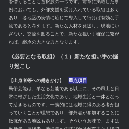
を借りることも選択肢の一つです。前章に掲載した事
例においても、外部支援を受け入れている取組は多く
あり、各地区の実情に応じて導入して行けば有効な手
段であると考えます。新たな人材を発掘し、現地にい
ざない、交流を図ることで、新たな担い手確保に繋が
れば、継承の大きな力となります。
《必要となる取組》（１）新たな担い手の掘
り起こし
【出身者等への働きかけ】
重点項目
民俗芸能は、単なる芸能である以上に、その風土と日
常に根ざした生活文化であり、地域生活と一体となっ
て活きるものです。一義的には地域に縁のある者が担
っていくことが理想であり、部外者が参加することに
抵抗がある地区もあります。そういう意味で、まずは
出身者、血縁者、地縁者への呼びかけが有力な手段で