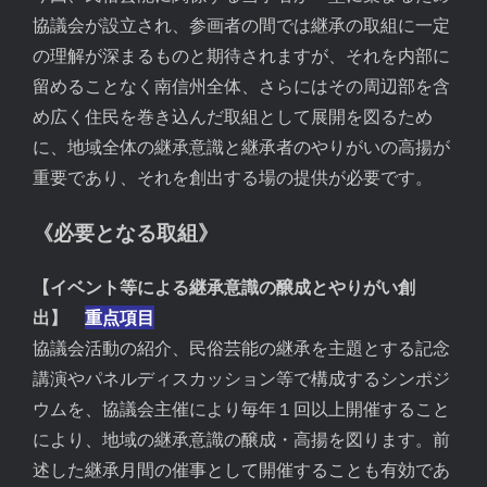
協議会が設立され、参画者の間では継承の取組に一定
の理解が深まるものと期待されますが、それを内部に
留めることなく南信州全体、さらにはその周辺部を含
め広く住民を巻き込んだ取組として展開を図るため
に、地域全体の継承意識と継承者のやりがいの高揚が
重要であり、それを創出する場の提供が必要です。
《必要となる取組》
【イベント等による継承意識の醸成とやりがい創
出】
重点項目
協議会活動の紹介、民俗芸能の継承を主題とする記念
講演やパネルディスカッション等で構成するシンポジ
ウムを、協議会主催により毎年１回以上開催すること
により、地域の継承意識の醸成・高揚を図ります。前
述した継承月間の催事として開催することも有効であ