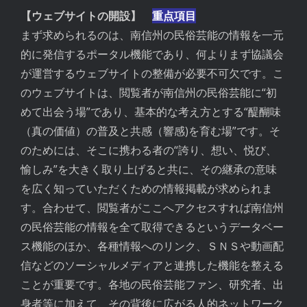
【ウェブサイトの開設】
重点項目
まず求められるのは、南信州の民俗芸能の情報を一元
的に発信するポータル機能であり、何よりまず協議会
が運営するウェブサイトの整備が必要不可欠です。こ
のウェブサイトは、閲覧者が南信州の民俗芸能に“初
めて出会う場”であり、基本的な考え方とする“醍醐味
（真の価値）の普及と共感（響感)を育む場”です。そ
のためには、そこに携わる者の“誇り、想い、悦び、
愉しみ”を大きく取り上げると共に、その継承の意味
を広く知っていただくための情報掲載が求められま
す。合わせて、閲覧者がここへアクセスすれば南信州
の民俗芸能の情報を全て取得できるというデータベー
ス機能のほか、各種情報へのリンク、ＳＮＳや動画配
信などのソーシャルメディアと連携した機能を整える
ことが重要です。各地の民俗芸能ファン、研究者、出
身者等に加えて、その背後に広がる人的ネットワーク