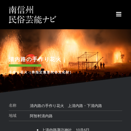
Skip
to
content
清内路の手作り花火
手作り花火［県指定無形民俗文化財］
清内路の手作り花火 上清内路・下清内路
名称
阿智村清内路
地域
上清内路諏訪神社 10月6日