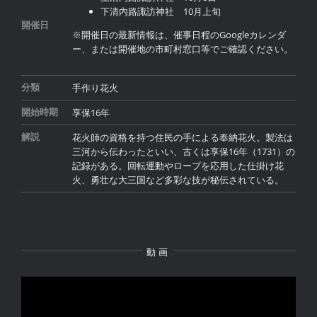
下清内路諏訪神社 10月上旬
開催日
※開催日の最新情報は、催事日程のGoogleカレンダ
ー、または開催地の市町村窓口等でご確認ください。
手作り花火
分類
享保16年
開始時期
花火師の資格を持つ住民の手による奉納花火。製法は
解説
三河から伝わったといい、古くは享保16年（1731）の
記録がある。回転運動やロープを応用した仕掛け花
火、勇壮な大三国など多彩な技が秘伝されている。
動画