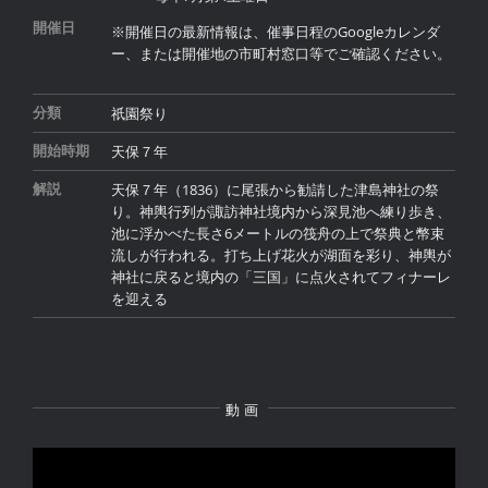
開催日
※開催日の最新情報は、催事日程のGoogleカレンダ
ー、または開催地の市町村窓口等でご確認ください。
祇園祭り
分類
天保７年
開始時期
天保７年（1836）に尾張から勧請した津島神社の祭
解説
り。神輿行列が諏訪神社境内から深見池へ練り歩き、
池に浮かべた長さ6メートルの筏舟の上で祭典と幣束
流しが行われる。打ち上げ花火が湖面を彩り、神輿が
神社に戻ると境内の「三国」に点火されてフィナーレ
を迎える
動画