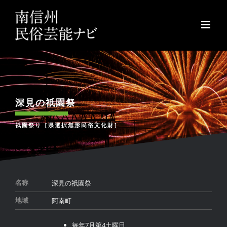
Skip
to
content
深見の祇園祭
祇園祭り［県選択無形民俗文化財］
深見の祇園祭
名称
阿南町
地域
毎年7月第4土曜日