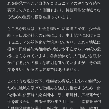
れを継承すること自体がコミュニティの健全な存続を
実現してきたという側面もあり、持続可能な地域とな
るための重要な役割も担っています。
ところが現状は、社会意識や生活環境の変化、少子高
齢・人口減少社会の到来により、中山間地におけるコ
ミュニティの弱体化が危惧されており、これら地域に
根ざす民俗芸能も後継者の減少や不在から、存続の危
機にさらされています。各自治体が、人口減少を緩や
かにするための様々な取組を進めていますが、その減
少を食い止めるのは容易ではありません。
このような現状の下、後継者の育成と未来への継承の
ために地域を挙げた取組みを強力に推進するため、南
信州の民俗芸能の継承団体、県、市町村、広域連合が
手を取り合い、去る平成27年７月１日、「南信州民俗
芸能継承推進協議会」を設立しました。以降、推進組