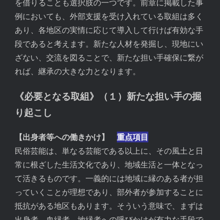
を借りることも選択肢の一つです。前章に掲載した事
例においても、外部支援を受け入れている取組は多く
あり、各地区の実情に応じて導入して行けば有効な手
段であると考えます。新たな人材を発掘し、現地にい
ざない、交流を図ることで、新たな担い手確保に繋が
れば、継承の大きな力となります。
《必要となる取組》（１）新たな担い手の掘
り起こし
【出身者等への働きかけ】
重点項目
民俗芸能は、単なる芸能である以上に、その風土と日
常に根ざした生活文化であり、地域生活と一体となっ
て活きるものです。一義的には地域に縁のある者が担
っていくことが理想であり、部外者が参加することに
抵抗がある地区もあります。そういう意味で、まずは
出身者、血縁者、地縁者への呼びかけが有力な手段で