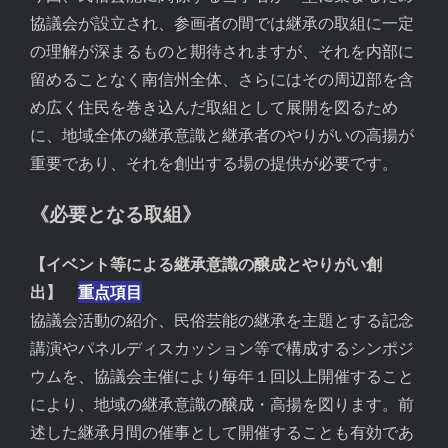
協議会が設立され、参画者の間では継承の取組に一定
の理解が深まるものと期待されますが、それを内部に
留めることなく南信州全体、さらにはその周辺部を含
め広く住民を巻き込んだ取組として展開を図るため
に、地域全体の継承意識と継承者のやりがいの高揚が
重要であり、それを創出する場の提供が必要です。
《必要となる取組》
【イベント等による継承意識の醸成とやりがい創
出】
重点項目
協議会活動の紹介、民俗芸能の継承を主題とする記念
講演やパネルディスカッション等で構成するシンポジ
ウムを、協議会主催により毎年１回以上開催すること
により、地域の継承意識の醸成・高揚を図ります。前
述した継承月間の催事として開催することも有効であ