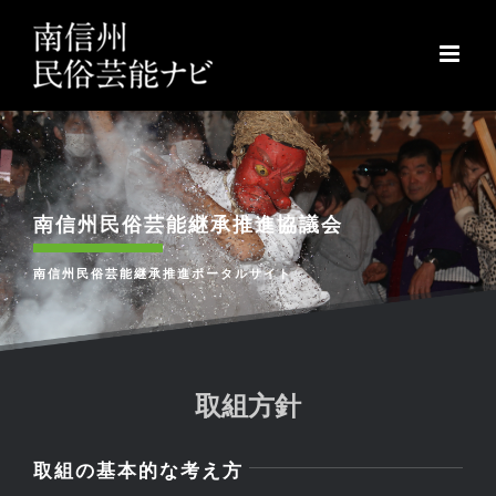
Skip
to
content
南信州民俗芸能継承推進協議会
南信州民俗芸能継承推進ポータルサイト
取組方針
取組の基本的な考え方