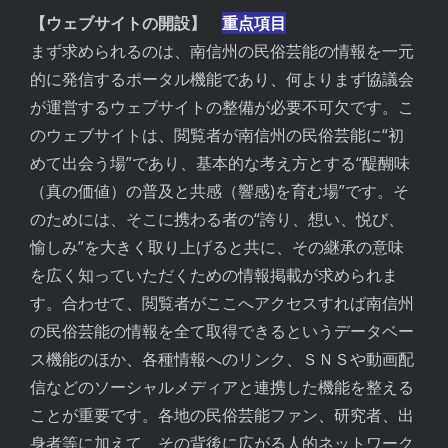
【ウェブサイトの開設】
重点項目
まず求められるのは、南信州の民俗芸能の情報を一元
的に発信するポータル機能であり、何よりまず協議会
が運営するウェブサイトの整備が必要不可欠です。こ
のウェブサイトは、閲覧者が南信州の民俗芸能に“初
めて出会う場”であり、基本的な考え方とする“醍醐味
（真の価値）の普及と共感（響感)を育む場”です。そ
のためには、そこに携わる者の“誇り、想い、悦び、
愉しみ”を大きく取り上げると共に、その継承の意味
を広く知っていただくための情報掲載が求められま
す。合わせて、閲覧者がここへアクセスすれば南信州
の民俗芸能の情報を全て取得できるというデータベー
ス機能のほか、各種情報へのリンク、ＳＮＳや動画配
信などのソーシャルメディアと連携した機能を整える
ことが重要です。各地の民俗芸能ファン、研究者、出
身者等に加えて、その背後に広がる人的ネットワーク