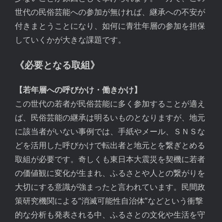
世代の民俗芸能への参加が無ければ、継承への不安が
付きまとうことになり、如何に青壮年層の参加を担保
していくかが大きな課題です。
《必要となる取組》
【若年層への呼びかけ・働きかけ】
この世代の若者が民俗芸能に多く参加することが適え
ば、民俗芸能の継承は明るいものとなりますが、地元
に該当者がいない事例では、手紙やメール、ＳＮＳな
どを活用した呼びかけで転出者と地元とを繋ぎとめる
取組が必要です。奇しくも東日本大震災を契機に若者
の価値観に変化が生まれ、ふるさとや人との繋がりを
大切にする意識が強まったと言われています。民間政
策研究機関による“消滅可能性自治体”などという衝撃
的な分析も発表される中、ふるさとの文化や生活を守