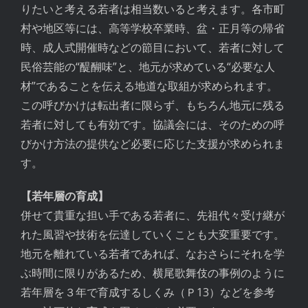
りたいと考える若者は相当数いると考えます。各市町
村や地区等には、高等学校卒業時、盆・正月等の帰省
時、成人式開催時などの節目において、若者に対して
民俗芸能の“醍醐味”と、地元が求めている“必要な人
材”であることを伝える地道な取組が求められます。
この呼びかけは転出者に限らず、もちろん地元に残る
若者に対しても有効です。協議会には、そのための呼
びかけ方法の提供など必要に応じた支援が求められま
す。
【若年層の育成】
併せて貴重な担い手である若者に、先祖代々受け継が
れた風習や技術を伝達していくことも大変重要です。
地元を離れている若者であれば、なおさらにそれを学
ぶ時間に限りがあるため、横尾歌舞伎の事例のように
若年層を３年で育成するしくみ（Ｐ13）などを参考